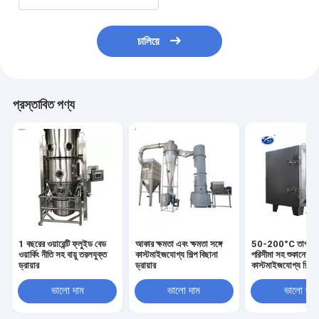
চালিয়ে
প্রস্তাবিত পণ্য
1 বছরের ওয়ারেন্টি ফ্লুইড বেড
আকার ক্ষমতা এবং ক্ষমতা সঙ্গে
50-200°C তাপমাত্
ওয়ার্কিং নীতি সহ বায়ু তরলযুক্ত
কাস্টমাইজযোগ্য শিল্প বিছানা
পরিসীমা সহ শুকানোর জ
ড্রায়ার
ড্রায়ার
কাস্টমাইজযোগ্য শিল্প
বিছানা ড্রায়ার
ভালো দাম
ভালো দাম
ভালো দাম