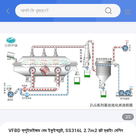
1
/
2
VFBD ফ্লুইডাইজড বেড ইকুইপমেন্ট, SS316L 2.7m2 সল্ট ড্রাইং মেশিন