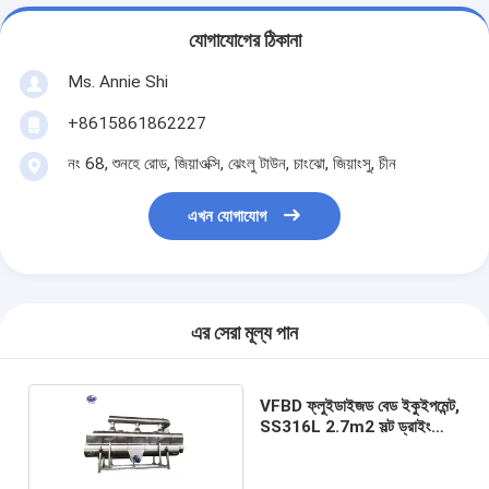
যোগাযোগের ঠিকানা
Ms. Annie Shi
+8615861862227
নং 68, শুনহে রোড, জিয়াওক্সি, ঝেংলু টাউন, চাংঝো, জিয়াংসু, চীন
এখন যোগাযোগ
এর সেরা মূল্য পান
VFBD ফ্লুইডাইজড বেড ইকুইপমেন্ট,
SS316L 2.7m2 সল্ট ড্রাইং
মেশিন