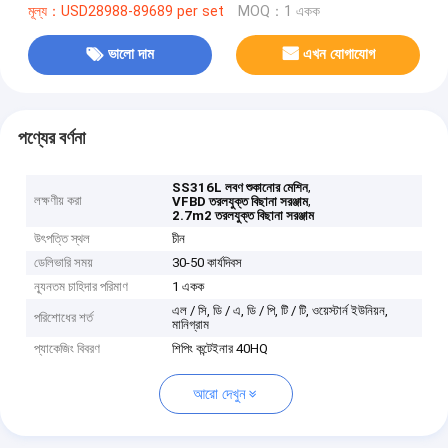
মূল্য：USD28988-89689 per set
MOQ：1 একক
ভালো দাম
এখন যোগাযোগ
পণ্যের বর্ণনা
,
SS316L লবণ শুকানোর মেশিন
লক্ষণীয় করা
,
VFBD তরলযুক্ত বিছানা সরঞ্জাম
2.7m2 তরলযুক্ত বিছানা সরঞ্জাম
উৎপত্তি স্থল
চীন
ডেলিভারি সময়
30-50 কার্যদিবস
ন্যূনতম চাহিদার পরিমাণ
1 একক
এল / সি, ডি / এ, ডি / পি, টি / টি, ওয়েস্টার্ন ইউনিয়ন,
পরিশোধের শর্ত
মানিগ্রাম
প্যাকেজিং বিবরণ
শিপিং কন্টেইনার 40HQ
আরো দেখুন