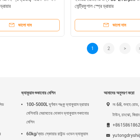
ড্রায়ার
সেন্ট্রিফুগাল স্প্রে ড্রায়ার
ভালো দাম
ভালো দাম
1
2
>
ভ্যাকুয়াম শুকানোর মেশিন
আমাদের অনুসরণ করো
সিড
100-5000L ঘূর্ণমান শঙ্কু ভ্যাকুয়াম ড্রায়ার
নং 68, শুনহে রোড, জ
মেশিনারি মেরামতের দোকান ভ্যাকুয়াম শুকানোর
টাউন, চাংঝো, জিয়াং
মেশিন
+861586186
র
60kg/ব্যাচ স্কোয়ার রাউন্ড ওভেন ভ্যাকুয়াম
yutongdrysh