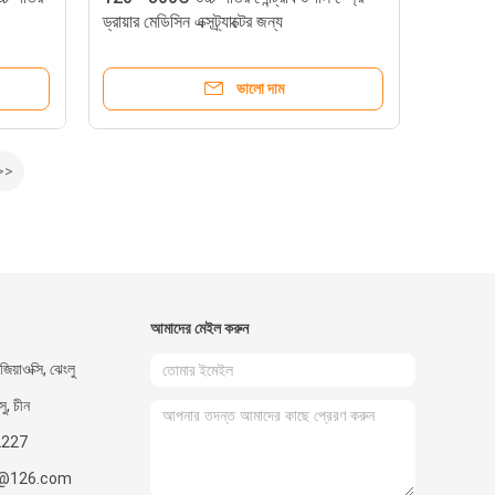
ড্রায়ার মেডিসিন এক্সট্র্যাক্টের জন্য
ভালো দাম
>>
আমাদের মেইল ​​করুন
িয়াওক্সি, ঝেংলু
সু, চীন
2227
i@126.com