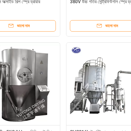
ম অক্সাইড শিল্প স্প্রে ড্রায়ার
380V উচ্চ গতির সেন্ট্রিফিউগাল স্প্রে ড্র
ভালো দাম
ভালো দাম