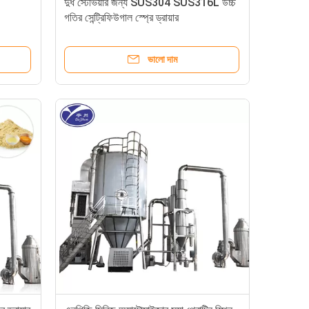
দুধ স্টেভিয়ার জন্য SUS304 SUS316L উচ্চ
গতির সেন্ট্রিফিউগাল স্প্রে ড্রায়ার
ভালো দাম