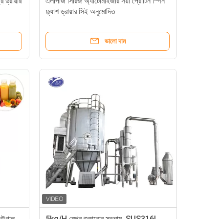
ে ড্রায়ার
এলপিজি সিরিজ অ্যাটোমাইজার সয়া প্রোটিন স্পিন
ফ্ল্যাশ ড্রায়ার সিই অনুমোদিত
ভালো দাম
িফিউগাল
5kg/H স্প্রে শুকানোর সরঞ্জাম, SUS316L