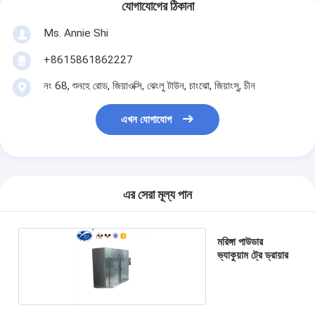
যোগাযোগের ঠিকানা
Ms. Annie Shi
+8615861862227
নং 68, শুনহে রোড, জিয়াওক্সি, ঝেংলু টাউন, চাংঝো, জিয়াংসু, চীন
এখন যোগাযোগ
এর সেরা মূল্য পান
মরিঙ্গা পাউডার
ভ্যাকুয়াম ট্রে ড্রায়ার