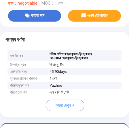
মূল্য：negotiable
MOQ：1 সেট
ভালো দাম
এখন যোগাযোগ
পণ্যের বর্ণনা
,
মরিঙ্গা পাউডার ভ্যাকুয়াম ট্রে ড্রায়ার
লক্ষণীয় করা
SS304 ভ্যাকুয়াম ট্রে ড্রায়ার
উৎপত্তি স্থল
জিয়াংসু, চীন
ডেলিভারি সময়
45-90days
ন্যূনতম চাহিদার পরিমাণ
1 সেট
পরিচিতিমুলক নাম
Yuzhou
পরিশোধের শর্ত
এল / সি, টি / টি
আরো দেখুন