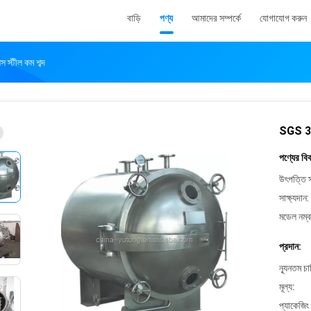
বাড়ি
পণ্য
আমাদের সম্পর্কে
যোগাযোগ করুন
স স্টীল কম শব্দ
SGS 32 ট্
পণ্যের বি
উৎপত্তি স
সাক্ষ্যদান:
মডেল নম্ব
প্রদান:
ন্যূনতম চ
মূল্য:
প্যাকেজিং