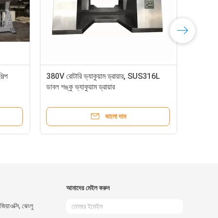
ল্প
380V রোটারি ভ্যাকুয়াম ড্রায়ার, SUS316L
GMP র
ডাবল শঙ্কু ভ্যাকুয়াম ড্রায়ার
SUS31
ভালো দাম
আমাদের মেইল ​​করুন
িয়াওক্সি, ঝেংলু