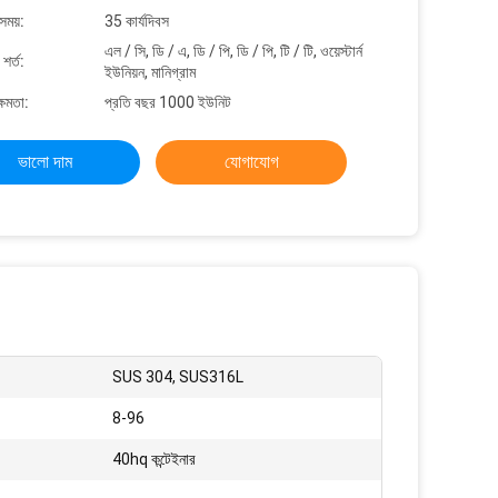
সময়:
35 কার্যদিবস
এল / সি, ডি / এ, ডি / পি, ডি / পি, টি / টি, ওয়েস্টার্ন
শর্ত:
ইউনিয়ন, মানিগ্রাম
্ষমতা:
প্রতি বছর 1000 ইউনিট
ভালো দাম
যোগাযোগ
SUS 304, SUS316L
:
8-96
40hq কন্টেইনার