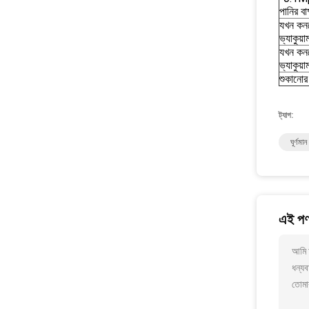
পানির ব
যখন কনডে
ভ্যাকুয়
যখন কনডে
ভ্যাকুয়
শুকানোর
ট্যাগ:
ঘূর্ণমান
এই পণ্
আমি আ
ধন্যব
তোমা