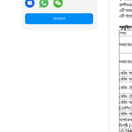
বাষ্পীভব
এটি শুক
এটি স্ট্
যোগাযোগ
প্রযুক্
ণশড
শুকানোর 
শুকানোর
বেকিং সা
বেকিং ব্
বেকিং ট্
বেকিং ট্
বেকিং স
(এমপিএ
বেকিং স
অপারেশনে
ডিগ্রী 
-0.1Mp