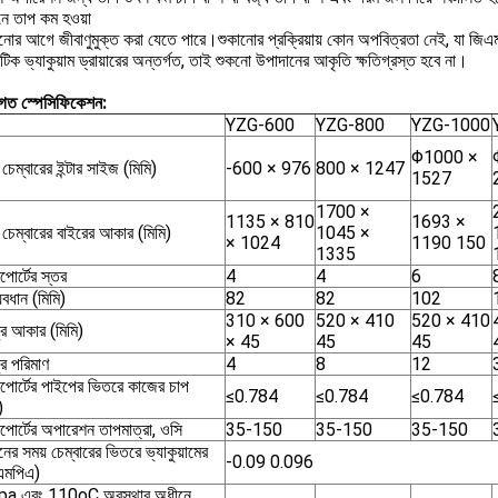
নে তাপ কম হওয়া
ানোর আগে জীবাণুমুক্ত করা যেতে পারে।শুকানোর প্রক্রিয়ায় কোন অপবিত্রতা নেই, যা জিএ
যাটিক ভ্যাকুয়াম ড্রায়ারের অন্তর্গত, তাই শুকনো উপাদানের আকৃতি ক্ষতিগ্রস্ত হবে না।
তিগত স্পেসিফিকেশন:
YZG-600
YZG-800
YZG-1000
Φ1000 ×
চেম্বারের ইন্টার সাইজ (মিমি)
-600 × 976
800 × 1247
1527
1700 ×
1135 × 810
1693 ×
 চেম্বারের বাইরের আকার (মিমি)
1045 ×
× 1024
1190 150
1335
পোর্টের স্তর
4
4
6
যবধান (মিমি)
82
82
102
310 × 600
520 × 410
520 × 410
রে আকার (মিমি)
× 45
45
45
রে পরিমাণ
4
8
12
াপোর্টের পাইপের ভিতরে কাজের চাপ
≤0.784
≤0.784
≤0.784
)
াপোর্টের অপারেশন তাপমাত্রা, ওসি
35-150
35-150
35-150
র সময় চেম্বারের ভিতরে ভ্যাকুয়ামের
-0.09 0.096
(এমপিএ)
a এবং 110oC অবস্থার অধীনে,