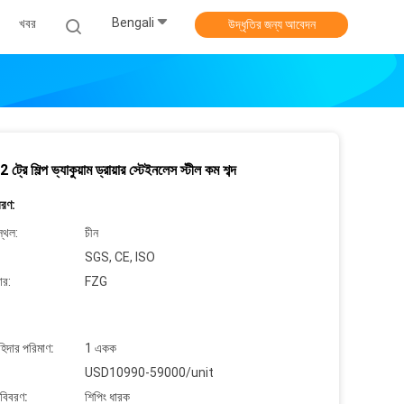
Bengali
খবর
উদ্ধৃতির জন্য আবেদন
রে শিল্প ভ্যাকুয়াম ড্রায়ার স্টেইনলেস স্টীল কম শব্দ
বরণ:
্থল:
চীন
SGS, CE, ISO
ার:
FZG
াহিদার পরিমাণ:
1 একক
USD10990-59000/unit
 বিবরণ:
শিপিং ধারক