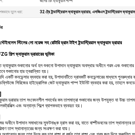
্প:
জলের রিং ভ্যাকুয়াম পাম্প
েষভাবে তুলে ধরা:
32 ট্রে ইন্ডাস্ট্রিয়াল ভ্যাকুয়াম ড্রায়ার
,
এসজিএস ইন্ডাস্ট্রিয়াল ভ্যাকুয়াম 
ণনা
স্টেইনলেস স্টিলের লো নয়েজ সহ রোটারি ড্রাম টাইপ ইন্ডাস্ট্রিয়াল ভ্যাকুয়াম ড্রায়ার
শিল্প ভ্যাকুয়াম ড্রায়ারের ভূমিকা
ভ্যাকুয়াম শুকানোর অর্থ হল শুকনো উপাদান ভ্যাকুয়াম অবস্থার অধীনে গরম এবং শুকানোর শি
তবে শুকানোর হার ত্বরান্বিত হয়।
য: যদি একটি কনডেন্সার ব্যবহার করা হয়, উপাদানটিতে দ্রাবকটি কনডেন্সারের মাধ্যমে পুনরুদ্ধার 
্লিউজে সিরিজের হাইড্রোলিক জেট ভ্যাকুয়াম পাম্প ইউনিট ব্যবহার করা হয়, তাহলে কনডেন
]
যাকুয়াম ড্রায়ার তাপ সংবেদনশীল পদার্থের কম তাপমাত্রা শুকানোর জন্য উপযুক্ত যা উচ্চ তা
লেকট্রনিক্স এবং অন্যান্য শিল্পে ব্যাপকভাবে ব্যবহৃত হয়।
]
ামের অধীনে উপাদান সমাধানের স্ফুটনাঙ্ক হ্রাস করা হয়, যাতে বাষ্পীভবনের তাপ স্থানান্তর চা
ট পরিমাণ তাপ স্থানান্তরের জন্য সংরক্ষণ করা যায়।
ন অপারেশন জন্য তাপ উৎস কম চাপ বাষ্প বা বর্জ্য তাপ বাষ্প এবং গরম জল দিয়ে সঞ্চালিত 