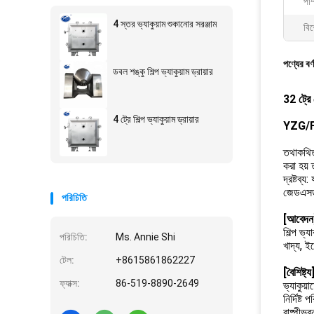
পাম
4 স্তর ভ্যাকুয়াম শুকানোর সরঞ্জাম
বিশ
পণ্যের বর্
ডবল শঙ্কু শিল্প ভ্যাকুয়াম ড্রায়ার
32 ট্রে 
4 ট্রে শিল্প ভ্যাকুয়াম ড্রায়ার
YZG/FZG 
তথাকথিত 
করা হয় 
দ্রষ্টব্
জেডএসডব
পরিচিতি
[আবেদন
শিল্প ভ্
পরিচিতি:
Ms. Annie Shi
খাদ্য, ই
টেল:
+8615861862227
[বৈশিষ্ট্য
ফ্যাক্স:
86-519-8890-2649
ভ্যাকুয়
নির্দিষ্
বাষ্পীভব