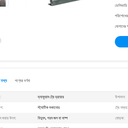
ডেলিভারি 
পরিশোধের 
যোগানের ক
 তথ্য
পণ্যের বর্ণনা
:
ভ্যাকুয়াম ট্রে ড্রায়ার
উপাদান:
ইপ:
স্ট্যাটিক শুকানোর
ট্রে নম্বর
ম করার উৎস:
বিদ্যুৎ, গরম জল বা বাষ্প
মোড়ক: